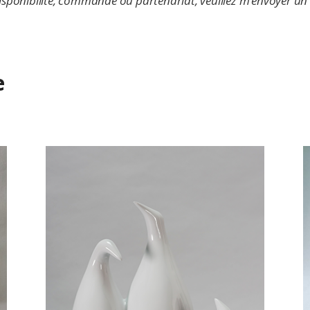
sponibilité, commande ou partenariat, veuillez m’envoyer un 
e