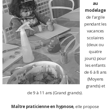
au
modelage
de l’argile
pendant les
vacances
scolaires
(deux ou
quatre
jours) pour
les enfants
de 6 à 8 ans
(Moyens
grands) et
de 9 à 11 ans (Grand grands).
Maître praticienne en hypnose,
elle propose